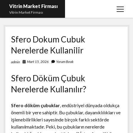
Vitrin Market Firması
menüy
Vitrin Market Firması
aç
En İyi Tumblr Takipçi Hilesi
Sfero Dokum Cubuk
iPhone için Instagram Gizli Hesap Görme
Nerelerde Kullanilir
Liste
Reels Beğeni Yükleme Hilesi
Mart 15, 2026
Yorum Bırak
admin
Retweet Atma Hilesi Bedava
Sfero Döküm Çubuk
Sayfa Listesi
Nerelerde Kullanılır?
Sfero döküm çubuklar
, endüstriyel dünyada oldukça
önemli bir yere sahiptir. Bu çubuklar, dayanıklılıkları ve
işlenebilirlikleri sayesinde birçok farklı sektörde
kullanılmaktadır. Peki, bu çubukların nerelerde