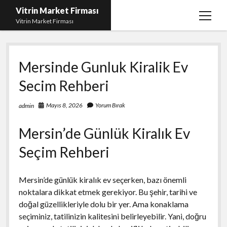
Vitrin Market Firması
menüy
Vitrin Market Firması
aç
En İyi Tumblr Takipçi Hilesi
Mersinde Gunluk Kiralik Ev
iPhone için Instagram Gizli Hesap Görme
Secim Rehberi
Liste
Reels Beğeni Yükleme Hilesi
Mayıs 8, 2026
Yorum Bırak
admin
Retweet Atma Hilesi Bedava
Mersin’de Günlük Kiralık Ev
Sayfa Listesi
Seçim Rehberi
Mersin’de günlük kiralık ev seçerken, bazı önemli
noktalara dikkat etmek gerekiyor. Bu şehir, tarihi ve
doğal güzellikleriyle dolu bir yer. Ama konaklama
seçiminiz, tatilinizin kalitesini belirleyebilir. Yani, doğru