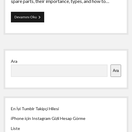
spare parts, their importance, types, and how to…
Guide
Devamını Oku
To
Cold
Room
Door
Spare
Parts
Yan
Ara
Menü
Ara
En İyi Tumblr Takipçi Hilesi
iPhone için Instagram Gizli Hesap Görme
Liste