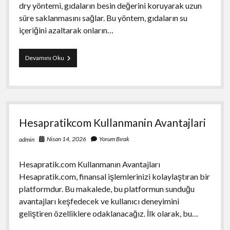
dry yöntemi, gıdaların besin değerini koruyarak uzun
süre saklanmasını sağlar. Bu yöntem, gıdaların su
içeriğini azaltarak onların…
Freeze
Devamını Oku
Dry
Yontemi
İle
Saglikli
Gida
Saklama
Hesapratikcom Kullanmanin Avantajlari
Nisan 14, 2026
Yorum Bırak
admin
Hesapratik.com Kullanmanın Avantajları
Hesapratik.com, finansal işlemlerinizi kolaylaştıran bir
platformdur. Bu makalede, bu platformun sunduğu
avantajları keşfedecek ve kullanıcı deneyimini
geliştiren özelliklere odaklanacağız. İlk olarak, bu…