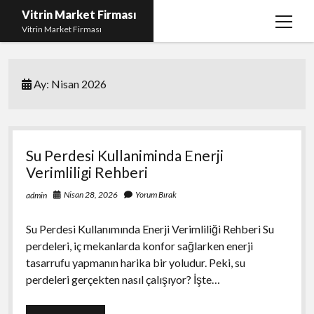
Vitrin Market Firması
menüy
Vitrin Market Firması
aç
En İyi Tumblr Takipçi Hilesi
Ay:
Nisan 2026
iPhone için Instagram Gizli Hesap Görme
Liste
Reels Beğeni Yükleme Hilesi
Su Perdesi Kullaniminda Enerji
Retweet Atma Hilesi Bedava
Verimliligi Rehberi
Sayfa Listesi
Nisan 28, 2026
Yorum Bırak
admin
Su Perdesi Kullanımında Enerji Verimliliği Rehberi Su
perdeleri, iç mekanlarda konfor sağlarken enerji
tasarrufu yapmanın harika bir yoludur. Peki, su
perdeleri gerçekten nasıl çalışıyor? İşte…