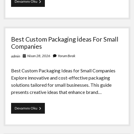
Su
Devamını Oku
Perdesi
Kullaniminda
Enerji
Verimliligi
Rehberi
Best Custom Packaging İdeas For Small
Companies
Nisan 28, 2026
Yorum Bırak
admin
Best Custom Packaging Ideas for Small Companies
Explore innovative and cost-effective packaging
solutions tailored for small businesses. This guide
presents creative ideas that enhance brand…
Best
Devamını Oku
Custom
Packaging
İdeas
For