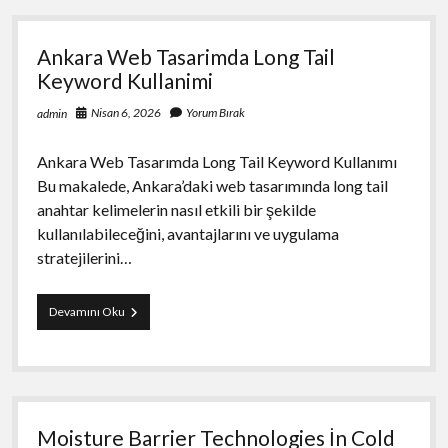
For
Corporate
Clients
Ankara Web Tasarimda Long Tail
Keyword Kullanimi
Nisan 6, 2026
Yorum Bırak
admin
Ankara Web Tasarımda Long Tail Keyword Kullanımı
Bu makalede, Ankara’daki web tasarımında long tail
anahtar kelimelerin nasıl etkili bir şekilde
kullanılabileceğini, avantajlarını ve uygulama
stratejilerini…
Ankara
Devamını Oku
Web
Tasarimda
Long
Tail
Keyword
Kullanimi
Moisture Barrier Technologies İn Cold