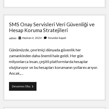
UL2M4EB8
ile
Binancede
Ekstra
Kazanç
SMS Onay Servisleri Veri Güvenliği ve
Elde
Edin
Hesap Koruma Stratejileri
Haziran 4, 2024
Yorumlar kapalı
admin
Günümüzde, çevrimiçi dünyada güvenlik her
zamankinden daha önemli hale geldi. Her gün
milyonlarca insan, çeşitli platformlarda hesaplar
oluşturuyor ve bu hesapları korumanın yollarını arıyor.
Ancak,…
SMS
Devamını Oku
Onay
Servisleri
Veri
Güvenliği
ve