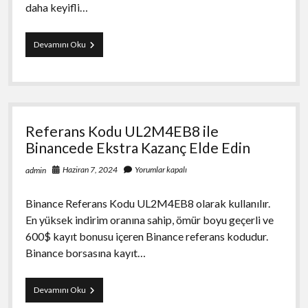
daha keyifli…
Puro
Devamını Oku
İçmenin
Doğru
Zamanları
Hangi
Durumlar
İçin
Referans Kodu UL2M4EB8 ile
Uygundur
Binancede Ekstra Kazanç Elde Edin
Haziran 7, 2024
Yorumlar kapalı
admin
Binance Referans Kodu UL2M4EB8 olarak kullanılır.
En yüksek indirim oranına sahip, ömür boyu geçerli ve
600$ kayıt bonusu içeren Binance referans kodudur.
Binance borsasına kayıt…
Referans
Devamını Oku
Kodu