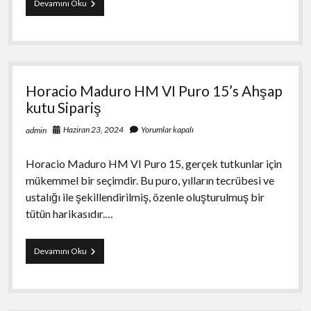
Horacio
Devamını Oku
Jacques
Chancel
Puro
15’s
Ahşap
kutu
Horacio Maduro HM VI Puro 15’s Ahşap
Satın
Al
kutu Sipariş
Haziran 23, 2024
Yorumlar kapalı
admin
Horacio Maduro HM VI Puro 15, gerçek tutkunlar için
mükemmel bir seçimdir. Bu puro, yılların tecrübesi ve
ustalığı ile şekillendirilmiş, özenle oluşturulmuş bir
tütün harikasıdır.…
Horacio
Devamını Oku
Maduro
HM
VI
Puro