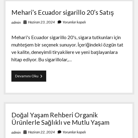
15’s
Ahşap
Mehari’s Ecuador sigarillo 20’s Satış
kutu
Sipariş
Haziran 23, 2024
Yorumlar kapalı
admin
Mehari's Ecuador sigarillo 20's, sigara tutkunları için
muhteşem bir seçenek sunuyor. İçeriğindeki özgün tat
ve kalite, deneyimli tiryakilere ve yeni başlayanlara
hitap ediyor. Bu sigarillolar,…
Mehari’s
Devamını Oku
Ecuador
sigarillo
20’s
Satış
Doğal Yaşam Rehberi Organik
Ürünlerle Sağlıklı ve Mutlu Yaşam
Haziran 22, 2024
Yorumlar kapalı
admin