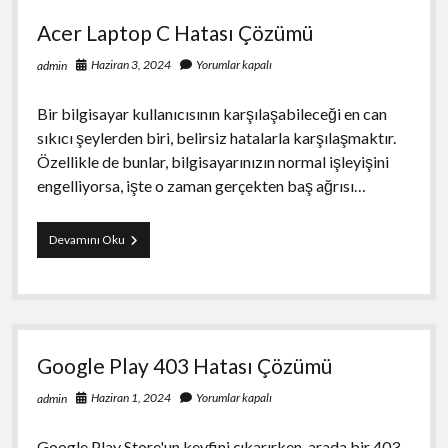
Hesap
Acer Laptop C Hatası Çözümü
Koruma
Stratejileri
Haziran 3, 2024
Yorumlar kapalı
admin
Bir bilgisayar kullanıcısının karşılaşabileceği en can
sıkıcı şeylerden biri, belirsiz hatalarla karşılaşmaktır.
Özellikle de bunlar, bilgisayarınızın normal işleyişini
engelliyorsa, işte o zaman gerçekten baş ağrısı…
Acer
Devamını Oku
Laptop
C
Hatası
Çözümü
Google Play 403 Hatası Çözümü
Haziran 1, 2024
Yorumlar kapalı
admin
Google Play Store'un keyfini çıkarırken, arada bir 403