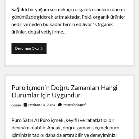
Sağlıklı bir yaşam sürmek için organik ürünlerin önemi
günümüzde giderek artmaktadır. Peki, organik ürünler
nedir ve neden bu kadar tercih ediliyor? Organik
ürünler, doğal yetiştirme…
Doğal
Devamını Oku
Yaşam
Rehberi
Organik
Ürünlerle
Sağlıklı
ve
Puro İçmenin Doğru Zamanları Hangi
Mutlu
Yaşam
Durumlar İçin Uygundur
Haziran 10, 2024
Yorumlar kapalı
admin
Puro Satın Al Puro içmek, keyifli ve rahatlatıcı bir
deneyim olabilir. Ancak, doğru zamanı seçmek puro
içiminizin tadını daha da artırabilir ve deneyiminizi