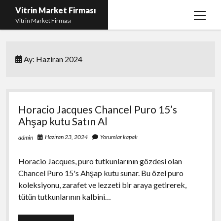
Vitrin Market Firması
menüy
Vitrin Market Firması
aç
En İyi Tumblr Takipçi Hilesi
Ay:
Haziran 2024
iPhone için Instagram Gizli Hesap Görme
Liste
Reels Beğeni Yükleme Hilesi
Horacio Jacques Chancel Puro 15’s
Retweet Atma Hilesi Bedava
Ahşap kutu Satın Al
Sayfa Listesi
Haziran 23, 2024
Yorumlar kapalı
admin
Horacio Jacques, puro tutkunlarının gözdesi olan
Chancel Puro 15's Ahşap kutu sunar. Bu özel puro
koleksiyonu, zarafet ve lezzeti bir araya getirerek,
tütün tutkunlarının kalbini…