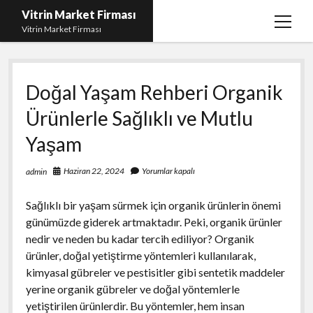
Vitrin Market Firması
menüy
Vitrin Market Firması
aç
En İyi Tumblr Takipçi Hilesi
Doğal Yaşam Rehberi Organik
iPhone için Instagram Gizli Hesap Görme
Ürünlerle Sağlıklı ve Mutlu
Liste
Yaşam
Reels Beğeni Yükleme Hilesi
Retweet Atma Hilesi Bedava
Haziran 22, 2024
Yorumlar kapalı
admin
Sayfa Listesi
Sağlıklı bir yaşam sürmek için organik ürünlerin önemi
günümüzde giderek artmaktadır. Peki, organik ürünler
nedir ve neden bu kadar tercih ediliyor? Organik
ürünler, doğal yetiştirme yöntemleri kullanılarak,
kimyasal gübreler ve pestisitler gibi sentetik maddeler
yerine organik gübreler ve doğal yöntemlerle
yetiştirilen ürünlerdir. Bu yöntemler, hem insan