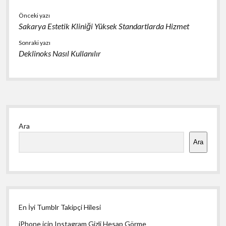
Önceki yazı
Sakarya Estetik Kliniği Yüksek Standartlarda Hizmet
Sonraki yazı
Deklinoks Nasıl Kullanılır
Yan
Ara
Menü
Ara
En İyi Tumblr Takipçi Hilesi
iPhone için Instagram Gizli Hesap Görme