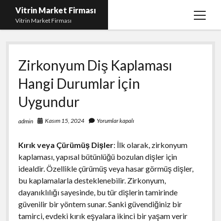
Vitrin Market Firması
menüy
Vitrin Market Firması
aç
En İyi Tumblr Takipçi Hilesi
Zirkonyum Diş Kaplaması
iPhone için Instagram Gizli Hesap Görme
Hangi Durumlar İçin
Liste
Uygundur
Reels Beğeni Yükleme Hilesi
Retweet Atma Hilesi Bedava
Kasım 15, 2024
Yorumlar kapalı
admin
Sayfa Listesi
Kırık veya Çürümüş Dişler
: İlk olarak, zirkonyum
kaplaması, yapısal bütünlüğü bozulan dişler için
idealdir. Özellikle çürümüş veya hasar görmüş dişler,
bu kaplamalarla desteklenebilir. Zirkonyum,
dayanıklılığı sayesinde, bu tür dişlerin tamirinde
güvenilir bir yöntem sunar. Sanki güvendiğiniz bir
tamirci, evdeki kırık eşyalara ikinci bir yaşam verir