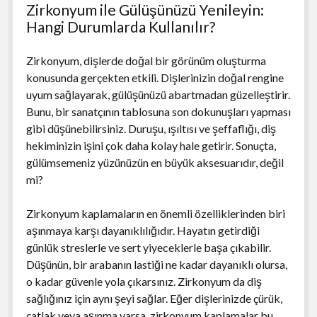
Zirkonyum ile Gülüşünüzü Yenileyin:
Hangi Durumlarda Kullanılır?
Zirkonyum, dişlerde doğal bir görünüm oluşturma
konusunda gerçekten etkili. Dişlerinizin doğal rengine
uyum sağlayarak, gülüşünüzü abartmadan güzelleştirir.
Bunu, bir sanatçının tablosuna son dokunuşları yapması
gibi düşünebilirsiniz. Duruşu, ışıltısı ve şeffaflığı, diş
hekiminizin işini çok daha kolay hale getirir. Sonuçta,
gülümsemeniz yüzünüzün en büyük aksesuarıdır, değil
mi?
Zirkonyum kaplamaların en önemli özelliklerinden biri
aşınmaya karşı dayanıklılığıdır. Hayatın getirdiği
günlük streslerle ve sert yiyeceklerle başa çıkabilir.
Düşünün, bir arabanın lastiği ne kadar dayanıklı olursa,
o kadar güvenle yola çıkarsınız. Zirkonyum da diş
sağlığınız için aynı şeyi sağlar. Eğer dişlerinizde çürük,
çatlak veya aşınma varsa, zirkonyum kaplamalar bu