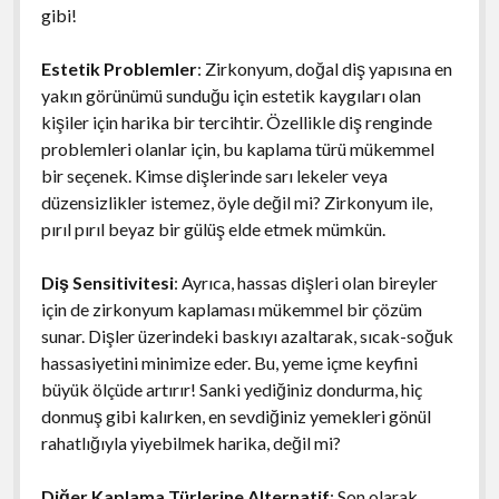
gibi!
Estetik Problemler
: Zirkonyum, doğal diş yapısına en
yakın görünümü sunduğu için estetik kaygıları olan
kişiler için harika bir tercihtir. Özellikle diş renginde
problemleri olanlar için, bu kaplama türü mükemmel
bir seçenek. Kimse dişlerinde sarı lekeler veya
düzensizlikler istemez, öyle değil mi? Zirkonyum ile,
pırıl pırıl beyaz bir gülüş elde etmek mümkün.
Diş Sensitivitesi
: Ayrıca, hassas dişleri olan bireyler
için de zirkonyum kaplaması mükemmel bir çözüm
sunar. Dişler üzerindeki baskıyı azaltarak, sıcak-soğuk
hassasiyetini minimize eder. Bu, yeme içme keyfini
büyük ölçüde artırır! Sanki yediğiniz dondurma, hiç
donmuş gibi kalırken, en sevdiğiniz yemekleri gönül
rahatlığıyla yiyebilmek harika, değil mi?
Diğer Kaplama Türlerine Alternatif
: Son olarak,