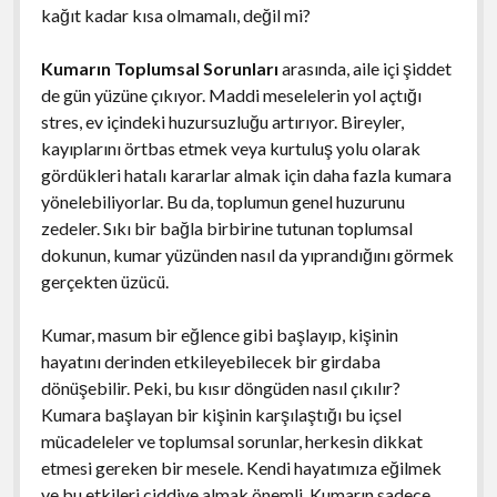
kağıt kadar kısa olmamalı, değil mi?
Kumarın Toplumsal Sorunları
arasında, aile içi şiddet
de gün yüzüne çıkıyor. Maddi meselelerin yol açtığı
stres, ev içindeki huzursuzluğu artırıyor. Bireyler,
kayıplarını örtbas etmek veya kurtuluş yolu olarak
gördükleri hatalı kararlar almak için daha fazla kumara
yönelebiliyorlar. Bu da, toplumun genel huzurunu
zedeler. Sıkı bir bağla birbirine tutunan toplumsal
dokunun, kumar yüzünden nasıl da yıprandığını görmek
gerçekten üzücü.
Kumar, masum bir eğlence gibi başlayıp, kişinin
hayatını derinden etkileyebilecek bir girdaba
dönüşebilir. Peki, bu kısır döngüden nasıl çıkılır?
Kumara başlayan bir kişinin karşılaştığı bu içsel
mücadeleler ve toplumsal sorunlar, herkesin dikkat
etmesi gereken bir mesele. Kendi hayatımıza eğilmek
ve bu etkileri ciddiye almak önemli. Kumarın sadece