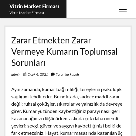
Vitrin Market Firması
menüy
Vitrin Market Firması
aç
En İyi Tumblr Takipçi Hilesi
Zarar Etmekten Zarar
iPhone için Instagram Gizli Hesap Görme
Vermeye Kumarın Toplumsal
Liste
Sorunları
Reels Beğeni Yükleme Hilesi
Retweet Atma Hilesi Bedava
Ocak 4, 2025
Yorumlar kapalı
admin
Sayfa Listesi
Aynı zamanda, kumar bağımlılığı, bireylerin psikolojik
sağlığını tehdit eder. Bu noktada, sadece maddi zarar
değil; ruhsal çöküşler, sıkıntılar ve yalnızlık da devreye
girer. Kumar yüzünden kaybettiğiniz parayı nasıl geri
kazanacağınızı düşünürken, aslında çok daha önemli
şeyleri; sevgi, güven ve saygıyı kaybettiğinizi belki de
fark etmezsiniz. Hayat, kumar masasında kazanılan üç