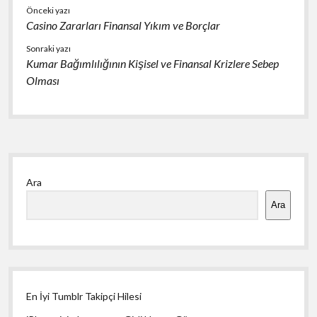
Önceki yazı
Casino Zararları Finansal Yıkım ve Borçlar
Sonraki yazı
Kumar Bağımlılığının Kişisel ve Finansal Krizlere Sebep
Olması
Yan
Ara
Menü
Ara
En İyi Tumblr Takipçi Hilesi