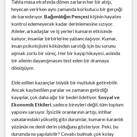
Tahta masa etrafında dönen zarların her bir atışı,
heyecan verirken aynı zamanda korkutucu bir gerçeği
de barındırıyor.
Bağımlılığın Pençesi
kişinin hayatını
kontrol edemeyecek kadar derinlemesine sızıyor.
Aileler, arkadaşlar ve iş yerleri kumarın etkisinde
kalıyor, insanlar birbirlerine yabancılaşıyor. Kumar,
insan psikolojisini kökünden sarstığı için bu sorunu
aşmak zorlu bir süreç. Her bir kayıp hikayesi, aslında
bir ailenin dayanışmasını test eden bir dramaya
dönüşüyor.
Elde edilen kazançlar büyük bir mutluluk getirebilir.
Ancak kaybedilen paralar ve zamanın getirdiği
kayıplar, çok daha ağır bir bedel ödetiyor.
Sosyal ve
Ekonomik Etkileri
, sadece bireyleri değil, tüm toplum
yapısını sarsıyor. İşsizlik oranlarının artışı, intihar
vakalarındaki yükseliş gibi durumlar, kumarın karanlık
yüzünün ne denli derin olduğunu gösteriyor. Peki, bu
durumda ne yapılabilir? Cevabı bulmak çok kolay