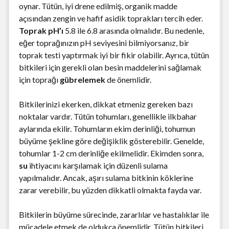
oynar. Tütün, iyi drene edilmiş, organik madde
açısından zengin ve hafif asidik toprakları tercih eder.
Toprak pH’ı
5.8 ile 6.8 arasında olmalıdır. Bu nedenle,
eğer toprağınızın pH seviyesini bilmiyorsanız, bir
toprak testi yaptırmak iyi bir fikir olabilir. Ayrıca, tütün
bitkileri için gerekli olan besin maddelerini sağlamak
için toprağı
gübrelemek
de önemlidir.
Bitkilerinizi ekerken, dikkat etmeniz gereken bazı
noktalar vardır. Tütün tohumları, genellikle ilkbahar
aylarında ekilir. Tohumların ekim derinliği, tohumun
büyüme şekline göre değişiklik gösterebilir. Genelde,
tohumlar 1-2 cm derinliğe ekilmelidir. Ekimden sonra,
su
ihtiyacını karşılamak için düzenli sulama
yapılmalıdır. Ancak, aşırı sulama bitkinin köklerine
zarar verebilir, bu yüzden dikkatli olmakta fayda var.
Bitkilerin büyüme sürecinde, zararlılar ve hastalıklar ile
mücadele etmek de oldukça önemlidir. Tütün bitkileri,