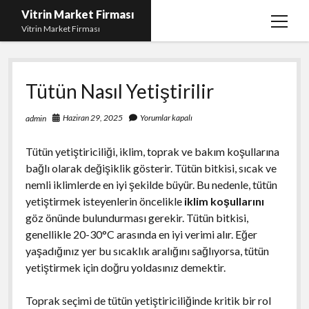
Vitrin Market Firması
menüy
Vitrin Market Firması
aç
En İyi Tumblr Takipçi Hilesi
Tütün Nasıl Yetiştirilir
iPhone için Instagram Gizli Hesap Görme
Liste
Haziran 29, 2025
Yorumlar kapalı
admin
Reels Beğeni Yükleme Hilesi
Tütün yetiştiriciliği, iklim, toprak ve bakım koşullarına
Retweet Atma Hilesi Bedava
bağlı olarak değişiklik gösterir. Tütün bitkisi, sıcak ve
nemli iklimlerde en iyi şekilde büyür. Bu nedenle, tütün
Sayfa Listesi
yetiştirmek isteyenlerin öncelikle
iklim koşullarını
göz önünde bulundurması gerekir. Tütün bitkisi,
genellikle 20-30°C arasında en iyi verimi alır. Eğer
yaşadığınız yer bu sıcaklık aralığını sağlıyorsa, tütün
yetiştirmek için doğru yoldasınız demektir.
Toprak seçimi de tütün yetiştiriciliğinde kritik bir rol