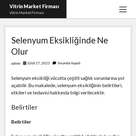
Vitrin Market Firması
menüy
Vitrin Market Firması
aç
En İyi Tumblr Takipçi Hilesi
Selenyum Eksikliğinde Ne
iPhone için Instagram Gizli Hesap Görme
Olur
Liste
Reels Beğeni Yükleme Hilesi
Eylül 27, 2023
Yorumlar kapalı
admin
Retweet Atma Hilesi Bedava
Selenyum eksikliği vücutta çeşitli sağlık sorunlarına yol
Sayfa Listesi
açabilir. Bu makalede, selenyum eksikliğinin belirtileri,
etkileri ve tedavisi hakkında bilgi verilecektir.
Belirtiler
Belirtiler