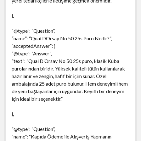
yerel tedarikçilerle iletişime geçmek önemlidir.”
},
“@type”: “Question”,
“name”: “Quai DOrsay No 50 25s Puro Nedir?”,
“acceptedAnswer”: {
“@type”: “Answer”,
“text”: “Quai D’Orsay No 50 25s puro, klasik Küba
purolarından biridir. Yüksek kaliteli tütün kullanılarak
hazırlanır ve zengin, hafif bir içim sunar. Özel
ambalajında 25 adet puro bulunur. Hem deneyimli hem
de yeni başlayanlar için uygundur. Keyifli bir deneyim
için ideal bir seçenektir.”
},
“@type”: “Question”,
“name”: “Kapıda Ödeme ile Alışveriş Yapmanın