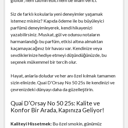
gibidir; hem tatmin edici hem de ilham verici.
Siz de farklı kokularla yeni deneyimler yaşamak
istemez misiniz? Kapıda ödeme ile bu büyüleyici
parfümü deneyimleyerek, kendi hikayenizi
yazabilirsiniz. Muskat, gül ve odunsu notaların
harmanlandığı bu parfüm, etkisi altına almaktan
kaçamayacağınız bir havası var. Kendinize veya
sevdiklerinize hediye etmeyi düşündüğünüzde, bu
seçenek mükemmel bir tercih olur.
Hayat, anlarla doludur ve her anı özel kılmak tamamen
sizin elinizde. Quai D'Orsay No 50 25s ile kendinizi ve
çevrenizdeki dünyayı daha da güzelleştirin.
Quai D’Orsay No 50 25s: Kalite ve
Konfor Bir Arada, Kapınıza Geliyor!
Kaliteyi Hissetmek:
Bu özel smokin, günümüz