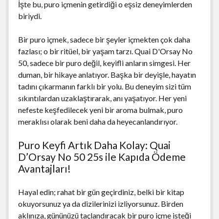
İşte bu, puro içmenin getirdiği o eşsiz deneyimlerden
biriydi.
Bir puro içmek, sadece bir şeyler içmekten çok daha
fazlası; o bir ritüel, bir yaşam tarzı. Quai D'Orsay No
50, sadece bir puro değil, keyifli anların simgesi. Her
duman, bir hikaye anlatıyor. Başka bir deyişle, hayatın
tadını çıkarmanın farklı bir yolu. Bu deneyim sizi tüm
sıkıntılardan uzaklaştırarak, anı yaşatıyor. Her yeni
nefeste keşfedilecek yeni bir aroma bulmak, puro
meraklısı olarak beni daha da heyecanlandırıyor.
Puro Keyfi Artık Daha Kolay: Quai
D’Orsay No 50 25s ile Kapıda Ödeme
Avantajları!
Hayal edin; rahat bir gün geçirdiniz, belki bir kitap
okuyorsunuz ya da dizilerinizi izliyorsunuz. Birden
aklınıza, gününüzü taçlandıracak bir puro içme isteği