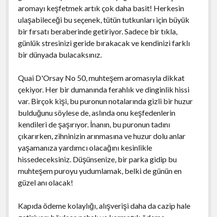
aromayı keşfetmek artık çok daha basit! Herkesin
ulaşabileceği bu seçenek, tütün tutkunları için büyük
bir fırsatı beraberinde getiriyor. Sadece bir tıkla,
günlük stresinizi geride bırakacak ve kendinizi farklı
bir dünyada bulacaksınız.
Quai D'Orsay No 50, muhteşem aromasıyla dikkat
çekiyor. Her bir dumanında ferahlık ve dinginlik hissi
var. Birçok kişi, bu puronun notalarında gizli bir huzur
bulduğunu söylese de, aslında onu keşfedenlerin
kendileri de şaşırıyor. İnanın, bu puronun tadını
çıkarırken, zihninizin arınmasına ve huzur dolu anlar
yaşamanıza yardımcı olacağını kesinlikle
hissedeceksiniz. Düşünsenize, bir parka gidip bu
muhteşem puroyu yudumlamak, belki de günün en
güzel anı olacak!
Kapıda ödeme kolaylığı, alışverişi daha da cazip hale