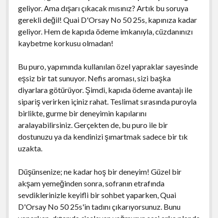
geliyor. Ama dışarı çıkacak mısınız? Artık bu soruya
gerekli değil! Quai D'Orsay No 50 25s, kapınıza kadar
geliyor. Hem de kapıda ödeme imkanıyla, cüzdanınızı
kaybetme korkusu olmadan!
Bu puro, yapımında kullanılan özel yapraklar sayesinde
eşsiz bir tat sunuyor. Nefis aroması, sizi başka
diyarlara götürüyor. Şimdi, kapıda ödeme avantajı ile
sipariş verirken içiniz rahat. Teslimat sırasında puroyla
birlikte, gurme bir deneyimin kapılarını
aralayabilirsiniz. Gerçekten de, bu puro ile bir
dostunuzu ya da kendinizi şımartmak sadece bir tık
uzakta.
Düşünsenize; ne kadar hoş bir deneyim! Güzel bir
akşam yemeğinden sonra, sofranın etrafında
sevdiklerinizle keyifli bir sohbet yaparken, Quai
D'Orsay No 50 25s'in tadını çıkarıyorsunuz. Bunu