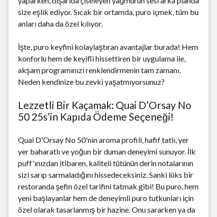
yaparken, dışarıda çiseleyen yağmurun sesi arka planda
size eşlik ediyor. Sıcak bir ortamda, puro içmek, tüm bu
anları daha da özel kılıyor.
İşte, puro keyfini kolaylaştıran avantajlar burada! Hem
konforlu hem de keyifli hissettiren bir uygulama ile,
akşam programınızı renklendirmenin tam zamanı.
Neden kendinize bu zevki yaşatmıyorsunuz?
Lezzetli Bir Kaçamak: Quai D’Orsay No
50 25s’in Kapıda Ödeme Seçeneği!
Quai D'Orsay No 50'nin aroma profili, hafif tatlı, yer
yer baharatlı ve yoğun bir duman deneyimi sunuyor. İlk
puff'ınızdan itibaren, kaliteli tütünün derin notalarının
sizi sarıp sarmaladığını hissedeceksiniz. Sanki lüks bir
restoranda şefin özel tarifini tatmak gibi! Bu puro, hem
yeni başlayanlar hem de deneyimli puro tutkunları için
özel olarak tasarlanmış bir hazine. Onu sararken ya da