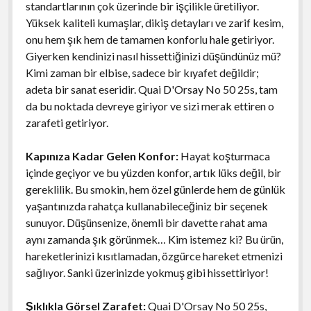
standartlarının çok üzerinde bir işçilikle üretiliyor.
Yüksek kaliteli kumaşlar, dikiş detayları ve zarif kesim,
onu hem şık hem de tamamen konforlu hale getiriyor.
Giyerken kendinizi nasıl hissettiğinizi düşündünüz mü?
Kimi zaman bir elbise, sadece bir kıyafet değildir;
adeta bir sanat eseridir. Quai D'Orsay No 50 25s, tam
da bu noktada devreye giriyor ve sizi merak ettiren o
zarafeti getiriyor.
Kapınıza Kadar Gelen Konfor:
Hayat koşturmaca
içinde geçiyor ve bu yüzden konfor, artık lüks değil, bir
gereklilik. Bu smokin, hem özel günlerde hem de günlük
yaşantınızda rahatça kullanabileceğiniz bir seçenek
sunuyor. Düşünsenize, önemli bir davette rahat ama
aynı zamanda şık görünmek… Kim istemez ki? Bu ürün,
hareketlerinizi kısıtlamadan, özgürce hareket etmenizi
sağlıyor. Sanki üzerinizde yokmuş gibi hissettiriyor!
Şıklıkla Görsel Zarafet:
Quai D'Orsay No 50 25s,