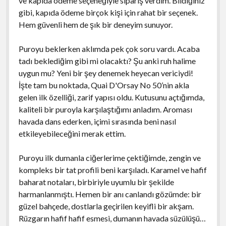
ve kapıda ödeme seçeneğiyle sipariş verdim. Bildiğiniz
gibi, kapıda ödeme birçok kişi için rahat bir seçenek.
Hem güvenli hem de şık bir deneyim sunuyor.
Puroyu beklerken aklımda pek çok soru vardı. Acaba
tadı beklediğim gibi mi olacaktı? Şu anki ruh halime
uygun mu? Yeni bir şey denemek heyecan vericiydi!
İşte tam bu noktada, Quai D'Orsay No 50’nin akla
gelen ilk özelliği, zarif yapısı oldu. Kutusunu açtığımda,
kaliteli bir puroyla karşılaştığımı anladım. Aroması
havada dans ederken, içimi sırasında beni nasıl
etkileyebileceğini merak ettim.
Puroyu ilk dumanla ciğerlerime çektiğimde, zengin ve
kompleks bir tat profili beni karşıladı. Karamel ve hafif
baharat notaları, birbiriyle uyumlu bir şekilde
harmanlanmıştı. Hemen bir anı canlandı gözümde: bir
güzel bahçede, dostlarla geçirilen keyifli bir akşam.
Rüzgarın hafif hafif esmesi, dumanın havada süzülüşü…