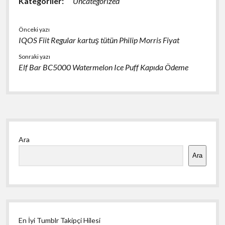
Kategoriler:
Uncategorized
Önceki yazı
IQOS Fiit Regular kartuş tütün Philip Morris Fiyat
Sonraki yazı
Elf Bar BC5000 Watermelon Ice Puff Kapıda Ödeme
Yan
Ara
Menü
Ara
En İyi Tumblr Takipçi Hilesi