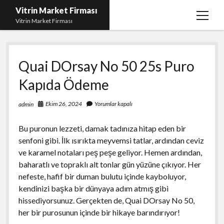
Vitrin Market Firması
menüy
Vitrin Market Firması
aç
En İyi Tumblr Takipçi Hilesi
Quai DOrsay No 50 25s Puro
iPhone için Instagram Gizli Hesap Görme
Kapıda Ödeme
Liste
Reels Beğeni Yükleme Hilesi
Ekim 26, 2024
Yorumlar kapalı
admin
Retweet Atma Hilesi Bedava
Bu puronun lezzeti, damak tadınıza hitap eden bir
Sayfa Listesi
senfoni gibi. İlk ısırıkta meyvemsi tatlar, ardından ceviz
ve karamel notaları peş peşe geliyor. Hemen ardından,
baharatlı ve topraklı alt tonlar gün yüzüne çıkıyor. Her
nefeste, hafif bir duman bulutu içinde kayboluyor,
kendinizi başka bir dünyaya adım atmış gibi
hissediyorsunuz. Gerçekten de, Quai DOrsay No 50,
her bir purosunun içinde bir hikaye barındırıyor!