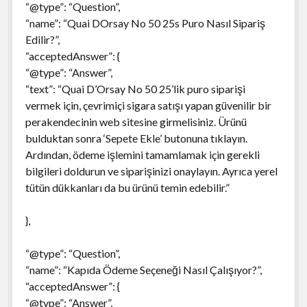
“@type”: “Question”,
“name”: “Quai DOrsay No 50 25s Puro Nasıl Sipariş
Edilir?”,
“acceptedAnswer”: {
“@type”: “Answer”,
“text”: “Quai D’Orsay No 50 25’lik puro siparişi
vermek için, çevrimiçi sigara satışı yapan güvenilir bir
perakendecinin web sitesine girmelisiniz. Ürünü
bulduktan sonra ‘Sepete Ekle’ butonuna tıklayın.
Ardından, ödeme işlemini tamamlamak için gerekli
bilgileri doldurun ve siparişinizi onaylayın. Ayrıca yerel
tütün dükkanları da bu ürünü temin edebilir.”
},
“@type”: “Question”,
“name”: “Kapıda Ödeme Seçeneği Nasıl Çalışıyor?”,
“acceptedAnswer”: {
“@type”: “Answer”,