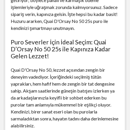
getiriyor; böylece pahalı ve karmaşık ödeme
işlemleriyle uğraşmak zorunda kalmıyorsunuz. Sadece
sipariş verin, kapınıza gelsin. İşte hepsi bu kadar basit!
Huzuru ararken, Quai D'Orsay No 50 25s puro ile
kendinizi şımartmayı unutmayın.
Puro Severler İçin İdeal Seçim: Quai
D’Orsay No 50 25s ile Kapınıza Kadar
Gelen Lezzet!
Quai D'Orsay No 50, lezzet açısından zengin bir
deneyim vadediyor. İçeriğindeki seçilmiş tütün
yaprakları, hem hafif hem de zengin bir tat dengesine
sahip. Akşam saatlerinde güneşin batışını izlerken ya
da arkadaşlarınızla keyifli bir sohbet ederken bu
purolar tam anlamıyla mükemmel bir eşlikçi oluyor.
Kendinizi, birer sanat eseri olan bu purolarla
sarmaladıktan sonra, hayatın tadını daha derinlemesine
alabilirsiniz.