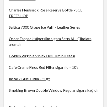
Charles Heidsieck Rosé Réserve Bottle 75CL
FREESHOP
Saltica 7000 Grape Ice Puff – Leather Series
Oscar Fanpack süperslim sigara Satın Al – Çikolata
aromalı
Golden Virginia Vinlex Deri Tütün Kesesi
Cafe Creme Finos Red Filter sigarillo – 10’s
Instark Blue Tütün – 50gr
Smoking Brown Double Window Regular sigara kağıdı