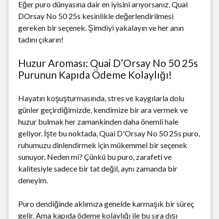
Eğer puro dünyasına dair en iyisini arıyorsanız, Quai
DOrsay No 50 25s kesinlikle değerlendirilmesi
gereken bir seçenek. Şimdiyi yakalayın ve her anın
tadını çıkarın!
Huzur Aroması: Quai D’Orsay No 50 25s
Purunun Kapıda Ödeme Kolaylığı!
Hayatın koşuşturmasında, stres ve kaygılarla dolu
günler geçirdiğimizde, kendimize bir ara vermek ve
huzur bulmak her zamankinden daha önemli hale
geliyor. İşte bu noktada, Quai D'Orsay No 50 25s puro,
ruhumuzu dinlendirmek için mükemmel bir seçenek
sunuyor. Neden mi? Çünkü bu puro, zarafeti ve
kalitesiyle sadece bir tat değil, aynı zamanda bir
deneyim.
Puro dendiğinde aklımıza genelde karmaşık bir süreç
gelir. Ama kapıda ödeme kolaylığı ile bu sıra dışı