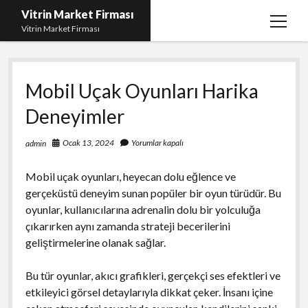
Vitrin Market Firması
menüy
Vitrin Market Firması
aç
En İyi Tumblr Takipçi Hilesi
Mobil Uçak Oyunları Harika
iPhone için Instagram Gizli Hesap Görme
Deneyimler
Liste
Reels Beğeni Yükleme Hilesi
Ocak 13, 2024
Yorumlar kapalı
admin
Retweet Atma Hilesi Bedava
Mobil uçak oyunları, heyecan dolu eğlence ve
Sayfa Listesi
gerçeküstü deneyim sunan popüler bir oyun türüdür. Bu
oyunlar, kullanıcılarına adrenalin dolu bir yolculuğa
çıkarırken aynı zamanda strateji becerilerini
geliştirmelerine olanak sağlar.
Bu tür oyunlar, akıcı grafikleri, gerçekçi ses efektleri ve
etkileyici görsel detaylarıyla dikkat çeker. İnsanı içine