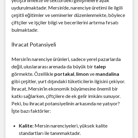
yetiştirilmekte ve sektördeki gelişmelere ayak
uydurulmaktadır. Mersin’de, narenciye üretimi ile ilgili
çeşitli eğitimler ve seminerler düzenlenmekte, böylece
çiftçiler ve işçiler bilgi ve becerilerini artırma fırsatı
bulmaktadır.
İhracat Potansiyeli
Mersin’in narenciye ürünleri, sadece yerel pazarlarda
değil, uluslararası arenada da büyük bir
talep
görmekte. Özellikle
portakal
,
limon
ve
mandalina
gibi çeşitler, yurt dışındaki tüketicilerin ilgisini çekiyor.
İhracat, Mersin’in ekonomik büyümesine önemli bir
katkı sağlarken, çiftçilere de ek gelir imkânı sunuyor.
Peki, bu ihracat potansiyelinin arkasında ne yatıyor?
İşte bazı faktörler:
Kalite:
Mersin narenciyeleri, yüksek kalite
standartları ile tanınmaktadır.