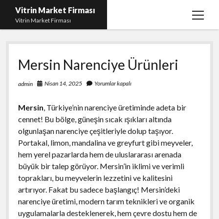
Vitrin Market Firması
menüy
Vitrin Market Firması
aç
En İyi Tumblr Takipçi Hilesi
Mersin Narenciye Ürünleri
iPhone için Instagram Gizli Hesap Görme
Liste
Nisan 14, 2025
Yorumlar kapalı
admin
Reels Beğeni Yükleme Hilesi
Mersin
, Türkiye’nin narenciye üretiminde adeta bir
Retweet Atma Hilesi Bedava
cennet! Bu bölge, güneşin sıcak ışıkları altında
olgunlaşan narenciye çeşitleriyle dolup taşıyor.
Sayfa Listesi
Portakal, limon, mandalina ve greyfurt gibi meyveler,
hem yerel pazarlarda hem de uluslararası arenada
büyük bir talep görüyor. Mersin’in iklimi ve verimli
toprakları, bu meyvelerin lezzetini ve kalitesini
artırıyor. Fakat bu sadece başlangıç! Mersin’deki
narenciye üretimi, modern tarım teknikleri ve organik
uygulamalarla desteklenerek, hem çevre dostu hem de