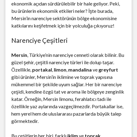
ekonomik açıdan sürdürülebilir bir hale geliyor. Peki,
bu ürünlerin ekonomik etkileri neler? İşte burada,
Mersin’in narenciye sektörünün bölge ekonomisine
katkılarını keşfetmek için bir yolculuğa çıkıyoruz!
Narenciye Çeşitleri
Mersin
, Türkiye’nin narenciye cenneti olarak bilinir. Bu
güzel şehir, çeşitli narenciye türleri ile dolup taşar.
Özellikle,
portakal
,
limon
,
mandalina
ve
greyfurt
gibi ürünler, Mersin’in iklimine ve toprak yapısına
mükemmel bir şekilde uyum sağlar. Her bir narenciye
çeşidi, kendine özgü tat ve aroma ile bölgeye zenginlik
katar. Örneğin, Mersin limonu, ferahlatıcı tadı ile
özellikle yaz aylarında vazgeçilmezdir. Portakallar ise,
hem yerel hem de uluslararası pazarlarda büyük talep
görmektedir.
Bu çeşitlerin her biri, farklı
iklim
ve
toprak