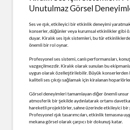
Unutulmaz Görsel Deneyiml
Ses ve ışık, etkileyici bir etkinlik deneyimi yaratmak
konserler, düğünler veya kurumsal etkinlikler gibi ö
duyar. Kiralık ses işık sistemleri, bu tür etkinlik
önemli bir rol oynar.
Profesyonel ses sistemi, canlı performansları, konuş
vazgeçilmezdir. Kiralık olarak sunulan bu ekipmanlar
uygun olarak özelleştirilebilir. Büyük konserlerden 
kaliteli ses çıkışı sağlamak için kiralanan hoparlörle
Görsel deneyimleri tamamlayan diğer önemli unsur ise 
atmosferik bir şekilde aydınlatarak ortamı davetkar h
hareketli projektörler, sahne üzerinde etkileyici bir 
Profesyonel ışık tasarımcıları, etkinlik temasına uy
mekana görsel olarak çarpıcı bir dokunuş katar.