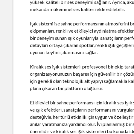
yüksek kaliteli bir ses deneyimi sağlanır. Ayrıca, ak
mekanda mükemmel ses kalitesi elde edilebilir.
Işık sistemi ise sahne performansının atmosferini be
ekipmanları, renkli ve etkileyici aydınlatma efektler
bir deneyim sunan ışık oyunlarıyla, sanatçıların per
detayları ortaya çıkaran spotlar, renkli ışık geçişler
oyunun keyfini çıkarmasını sağlar.
Kiralık ses işık sistemleri, profesyonel bir ekip tar
organizasyonunuzun başarısı için güvenilir bir çözü
için gerekli olan teknolojik alt yapıyı sağlamakla k
plana çıkaran bir platform oluşturur.
Etkileyici bir sahne performansı için kiralık ses işı
ve ışık efektleri, sanatçıların performansını vurgula
desteğiyle, her türlü etkinlik için uygun ve özelleşti
anılar yaratmanıza yardımcı olur. İyi planlanmış bi
önemlidir ve kiralık ses işık sistemleri bu konuda id