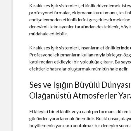
Kiralık ses işık sistemleri, etkinlik düzenlemek ist
profesyonel firmalar, ekipmanın kurulumunu, testini
endişelenmeden etkinliklerini gerçekleştirmelerine o
deneyimli teknisyenler tarafından desteklenir, böy
müdahale edilebilir.
Kiralık ses işık sistemleri, insanların etkinliklerin
Profesyonel ekipmanların kullanımıyla birleşen özgü
katılımcıları etkileyici bir yolculuğa çıkarır. Bu say
efektlerle hatıralar oluşturmak mümkün hale gelir.
Ses ve Işığın Büyülü Dünyası
Olağanüstü Atmosferler Yar
Etkileyici bir etkinlik veya canlı performans düzenle
gücünden yararlanmak önemlidir. Bu iki unsur, olayın
büyülemenin yanı sıra unutulmaz bir deneyim sunmanız