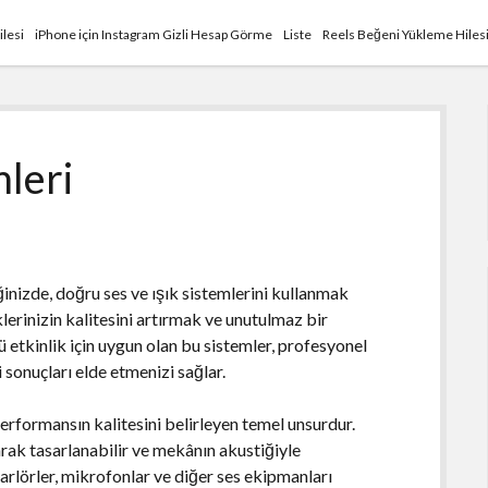
ilesi
iPhone için Instagram Gizli Hesap Görme
Liste
Reels Beğeni Yükleme Hiles
mleri
ğinizde, doğru ses ve ışık sistemlerini kullanmak
klerinizin kalitesini artırmak ve unutulmaz bir
 etkinlik için uygun olan bu sistemler, profesyonel
 sonuçları elde etmenizi sağlar.
erformansın kalitesini belirleyen temel unsurdur.
arak tasarlanabilir ve mekânın akustiğiyle
rlörler, mikrofonlar ve diğer ses ekipmanları