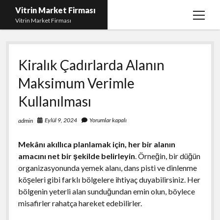
Vitrin Market Firması
menüy
Vitrin Market Firması
aç
En İyi Tumblr Takipçi Hilesi
Kiralık Çadırlarda Alanın
iPhone için Instagram Gizli Hesap Görme
Maksimum Verimle
Liste
Kullanılması
Reels Beğeni Yükleme Hilesi
Retweet Atma Hilesi Bedava
Eylül 9, 2024
Yorumlar kapalı
admin
Sayfa Listesi
Mekânı akıllıca planlamak için, her bir alanın
amacını net bir şekilde belirleyin
. Örneğin, bir düğün
organizasyonunda yemek alanı, dans pisti ve dinlenme
köşeleri gibi farklı bölgelere ihtiyaç duyabilirsiniz. Her
bölgenin yeterli alan sunduğundan emin olun, böylece
misafirler rahatça hareket edebilirler.