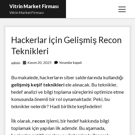
Vitrin Market Firması
menüy
Vitrin Market Firması
aç
En İyi Tumblr Takipçi Hilesi
Hackerlar İçin Gelişmiş Recon
iPhone için Instagram Gizli Hesap Görme
Teknikleri
Liste
Reels Beğeni Yükleme Hilesi
Kasım 20, 2025
Yorumlar kapalı
admin
Retweet Atma Hilesi Bedava
Bu makalede, hackerların siber saldırılarında kullandığı
Sayfa Listesi
gelişmiş keşif teknikleri
ele alınacak. Bu teknikler,
hedef analizi ve bilgi toplama süreçlerini optimize etme
konusunda önemli bir rol oynamaktadır. Peki, bu
teknikler nelerdir? Hadi birlikte keşfedelim!
İlk olarak,
recon
işlemi, bir hedef hakkında bilgi
toplamak için yapılan ilk adımdır. Bu aşamada,