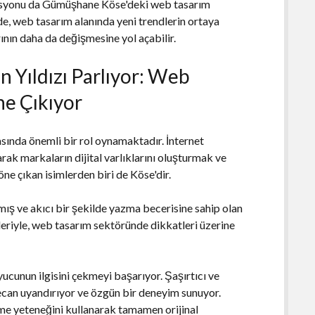
asyonu da Gümüşhane Köse'deki web tasarım
de, web tasarım alanında yeni trendlerin ortaya
nın daha da değişmesine yol açabilir.
 Yıldızı Parlıyor: Web
e Çıkıyor
sında önemli bir rol oynamaktadır. İnternet
narak markaların dijital varlıklarını oluşturmak ve
öne çıkan isimlerden biri de Köse'dir.
mış ve akıcı bir şekilde yazma becerisine sahip olan
leriyle, web tasarım sektöründe dikkatleri üzerine
yucunun ilgisini çekmeyi başarıyor. Şaşırtıcı ve
eyecan uyandırıyor ve özgün bir deneyim sunuyor.
me yeteneğini kullanarak tamamen orijinal