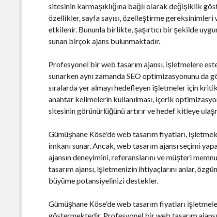
sitesinin karmaşıklığına bağlı olarak değişiklik göst
özellikler, sayfa sayısı, özelleştirme gereksinimleri
etkilenir. Bununla birlikte, şaşırtıcı bir şekilde uy
sunan birçok ajans bulunmaktadır.
Profesyonel bir web tasarım ajansı, işletmelere este
sunarken aynı zamanda SEO optimizasyonunu da gö
sıralarda yer almayı hedefleyen işletmeler için kri
anahtar kelimelerin kullanılması, içerik optimizasy
sitesinin görünürlüğünü artırır ve hedef kitleye ulaş
Gümüşhane Köse'de web tasarım fiyatları, işletmele
imkanı sunar. Ancak, web tasarım ajansı seçimi yapa
ajansın deneyimini, referanslarını ve müşteri memnu
tasarım ajansı, işletmenizin ihtiyaçlarını anlar, özgü
büyüme potansiyelinizi destekler.
Gümüşhane Köse'de web tasarım fiyatları işletmeleri
göstermektedir. Profesyonel bir web tasarım ajansıyl