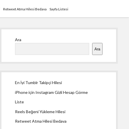
i
Retweet Atma Hilesi Bedava
Sayfa Listesi
Yan
Ara
Menü
Ara
En İyi Tumblr Takipçi Hilesi
iPhone için Instagram Gizli Hesap Görme
Liste
Reels Beğeni Yükleme Hilesi
Retweet Atma Hilesi Bedava