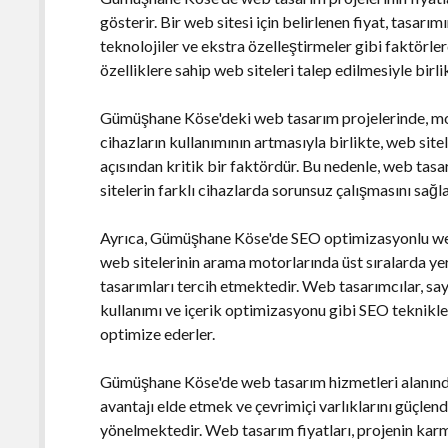
gösterir. Bir web sitesi için belirlenen fiyat, tasarım
teknolojiler ve ekstra özelleştirmeler gibi faktörler
özelliklere sahip web siteleri talep edilmesiyle birli
Gümüşhane Köse'deki web tasarım projelerinde, mo
cihazların kullanımının artmasıyla birlikte, web sit
açısından kritik bir faktördür. Bu nedenle, web tasa
sitelerin farklı cihazlarda sorunsuz çalışmasını sağ
Ayrıca, Gümüşhane Köse'de SEO optimizasyonlu web 
web sitelerinin arama motorlarında üst sıralarda y
tasarımları tercih etmektedir. Web tasarımcılar, sa
kullanımı ve içerik optimizasyonu gibi SEO teknikle
optimize ederler.
Gümüşhane Köse'de web tasarım hizmetleri alanında
avantajı elde etmek ve çevrimiçi varlıklarını güçle
yönelmektedir. Web tasarım fiyatları, projenin karm