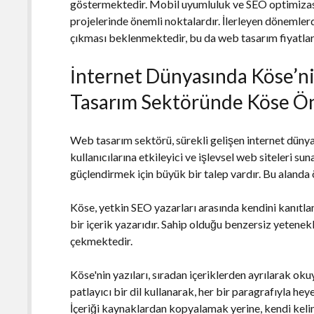
göstermektedir. Mobil uyumluluk ve SEO optimiz
projelerinde önemli noktalardır. İlerleyen dönemler
çıkması beklenmektedir, bu da web tasarım fiyatları
İnternet Dünyasında Köse’nin
Tasarım Sektöründe Köse Ön
Web tasarım sektörü, sürekli gelişen internet dünya
kullanıcılarına etkileyici ve işlevsel web siteleri su
güçlendirmek için büyük bir talep vardır. Bu alanda 
Köse, yetkin SEO yazarları arasında kendini kanıtla
bir içerik yazarıdır. Sahip olduğu benzersiz yetenek
çekmektedir.
Köse'nin yazıları, sıradan içeriklerden ayrılarak oku
patlayıcı bir dil kullanarak, her bir paragrafıyla h
İçeriği kaynaklardan kopyalamak yerine, kendi keli