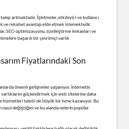
lep artmaktadır. İşletmeler, etkileyici ve kullanıcı
mek ve rekabet avantajı elde etmek istemektedir.
ar, SEO optimizasyonu, özelleştirme imkanları ve
tmelere başarılı bir çevrimiçi varlık
arım Fiyatlarındaki Son
larda önemli gelişmeler yaşanıyor. İnternetin
i varlıklarını güçlendirmek için web sitelerine daha
m hizmetleri talebi de büyük bir ivme kazanıyor. Bu
nasıl değiştiğini ve bu alanda nelerin popüler
dırması, çeşitli faktörlere bağlı olarak değişiklik