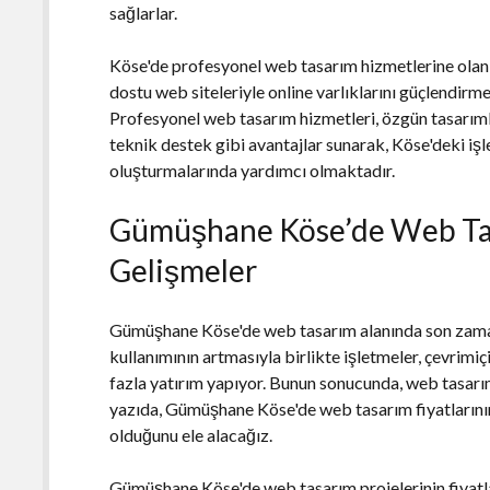
sağlarlar.
Köse'de profesyonel web tasarım hizmetlerine olan ta
dostu web siteleriyle online varlıklarını güçlendir
Profesyonel web tasarım hizmetleri, özgün tasarıml
teknik destek gibi avantajlar sunarak, Köse'deki işle
oluşturmalarında yardımcı olmaktadır.
Gümüşhane Köse’de Web Tas
Gelişmeler
Gümüşhane Köse'de web tasarım alanında son zaman
kullanımının artmasıyla birlikte işletmeler, çevrimiç
fazla yatırım yapıyor. Bunun sonucunda, web tasarı
yazıda, Gümüşhane Köse'de web tasarım fiyatlarının 
olduğunu ele alacağız.
Gümüşhane Köse'de web tasarım projelerinin fiyatlan