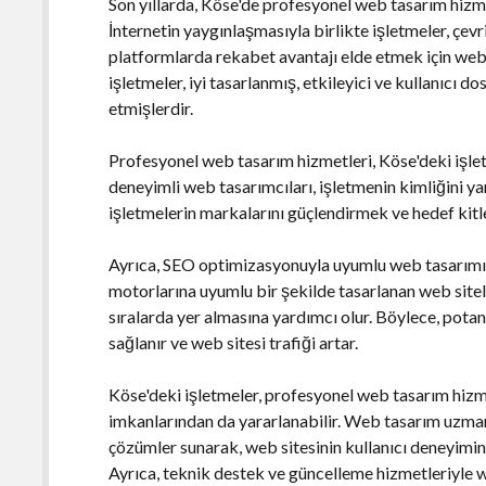
Son yıllarda, Köse'de profesyonel web tasarım hizmet
İnternetin yaygınlaşmasıyla birlikte işletmeler, çevr
platformlarda rekabet avantajı elde etmek için web 
işletmeler, iyi tasarlanmış, etkileyici ve kullanıcı 
etmişlerdir.
Profesyonel web tasarım hizmetleri, Köse'deki işletm
deneyimli web tasarımcıları, işletmenin kimliğini yan
işletmelerin markalarını güçlendirmek ve hedef kitle
Ayrıca, SEO optimizasyonuyla uyumlu web tasarımı
motorlarına uyumlu bir şekilde tasarlanan web sitel
sıralarda yer almasına yardımcı olur. Böylece, pota
sağlanır ve web sitesi trafiği artar.
Köse'deki işletmeler, profesyonel web tasarım hizm
imkanlarından da yararlanabilir. Web tasarım uzmanl
çözümler sunarak, web sitesinin kullanıcı deneyimini 
Ayrıca, teknik destek ve güncelleme hizmetleriyle w