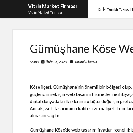
Vitrin Market Firması
En İyi Tumblr Takipçi H
Vitrin Market Firması
Gümüşhane Köse Web
Şubat 6, 2024
Yorumlar kapalı
admin
Köse ilçesi, Gümüşhane'nin önemli bir bölgesi olup, i
güçlendirmek için web tasarım hizmetlerine ihtiyaç 
dijital dünyadaki ilk izlenimi oluşturduğu için prof
Ancak, web tasarımının kalitesi ve maliyeti konular
almasını sağlar.
Gümüşhane Köse’de web tasarım fiyatları genellikle 