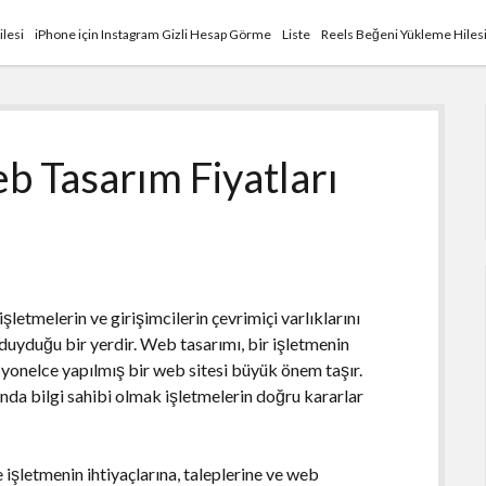
ilesi
iPhone için Instagram Gizli Hesap Görme
Liste
Reels Beğeni Yükleme Hiles
 Tasarım Fiyatları
şletmelerin ve girişimcilerin çevrimiçi varlıklarını
duyduğu bir yerdir. Web tasarımı, bir işletmenin
esyonelce yapılmış bir web sitesi büyük önem taşır.
ında bilgi sahibi olmak işletmelerin doğru kararlar
işletmenin ihtiyaçlarına, taleplerine ve web