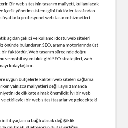
erir. Bir web sitesinin tasarım maliyeti, kullanılacak
 ve içerik yönetim sistemi gibi faktörler tarafından
gun fiyatlarla profesyonel web tasarım hizmetleri
tik açıdan çekici ve kullanıcı dostu web siteleri
z önünde bulundurur. SEO, arama motorlarında üst
tik bir faktördür. Web tasarım sürecinde doğru
onu ve mobil uyumluluk gibi SEO stratejileri, web
mayı kolaylaştırır.
re uygun bütçelerle kaliteli web siteleri sağlama
rken yalnızca maliyetleri değil, aynı zamanda
niyetini de dikkate almak önemlidir. İyi bir web
n ve etkileyici bir web sitesi tasarlar ve gelecekteki
n ihtiyaçlarına bağlı olarak değişiklik
a çalışmak, işletmenizin dijital varlığını