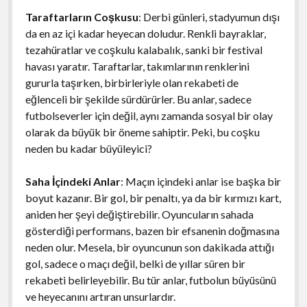
Taraftarların Coşkusu
: Derbi günleri, stadyumun dışı
da en az içi kadar heyecan doludur. Renkli bayraklar,
tezahüratlar ve coşkulu kalabalık, sanki bir festival
havası yaratır. Taraftarlar, takımlarının renklerini
gururla taşırken, birbirleriyle olan rekabeti de
eğlenceli bir şekilde sürdürürler. Bu anlar, sadece
futbolseverler için değil, aynı zamanda sosyal bir olay
olarak da büyük bir öneme sahiptir. Peki, bu coşku
neden bu kadar büyüleyici?
Saha İçindeki Anlar
: Maçın içindeki anlar ise başka bir
boyut kazanır. Bir gol, bir penaltı, ya da bir kırmızı kart,
aniden her şeyi değiştirebilir. Oyuncuların sahada
gösterdiği performans, bazen bir efsanenin doğmasına
neden olur. Mesela, bir oyuncunun son dakikada attığı
gol, sadece o maçı değil, belki de yıllar süren bir
rekabeti belirleyebilir. Bu tür anlar, futbolun büyüsünü
ve heyecanını artıran unsurlardır.