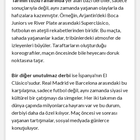
Tarihin tozlu raflarında
yer alan bazı derbiler, sadece
sonuçlarıyla değil, aynı zamanda yaşanan olaylarla da
hafızalara kazınmıştır. Örneğin, Arjantin'deki Boca
Juniors ve River Plate arasındaki Superclásico,
futbolun en ateşli rekabetlerinden biridir. Bu maçta,
sahada yaşananlar kadar, tribünlerdeki atmosfer de
izleyenleri büyüler. Taraftarların oluşturduğu
koreografiler, maçın öncesinde bile heyecanı doruk
noktasına taşır.
Bir diğer unutulmaz derbi
ise İspanya'nın El
Clásico'sudur. Real Madrid ve Barcelona arasındaki bu
karşılaşma, sadece futbol değil, aynı zamanda siyasi ve
kültürel bir çatışmayı da simgeler. Her iki takımın da
dünya çapında milyonlarca hayranı var ve bu durum,
derbiyi daha da özel kılıyor. Maç öncesi ve sonrası
yaşanan tartışmalar, sosyal medyada günlerce
konuşuluyor.