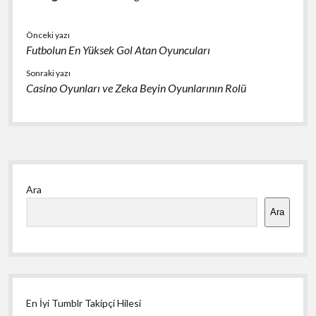
Önceki yazı
Futbolun En Yüksek Gol Atan Oyuncuları
Sonraki yazı
Casino Oyunları ve Zeka Beyin Oyunlarının Rolü
Yan
Ara
Menü
Ara
En İyi Tumblr Takipçi Hilesi