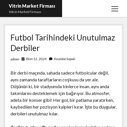
Vitrin Market Firması
menüy
Vitrin Market Firması
aç
En İyi Tumblr Takipçi Hilesi
Futbol Tarihindeki Unutulmaz
iPhone için Instagram Gizli Hesap Görme
Derbiler
Liste
Reels Beğeni Yükleme Hilesi
Ekim 12, 2024
Yorumlar kapalı
admin
Retweet Atma Hilesi Bedava
Bir derbi maçında, sahada sadece futbolcular değil,
Sayfa Listesi
aynı zamanda taraftarların coşkusu da yer alır.
Düşünün ki, bir stadyumda binlerce insan, aynı anda
takımlarını desteklemek için bağırıyor. Bu atmosfer,
adeta bir konser gibi! Her gol, bir patlama yaratırken,
kaybedilen her pozisyon kalpleri kırar. İşte bu duygular,
derbileri unutulmaz kılar.