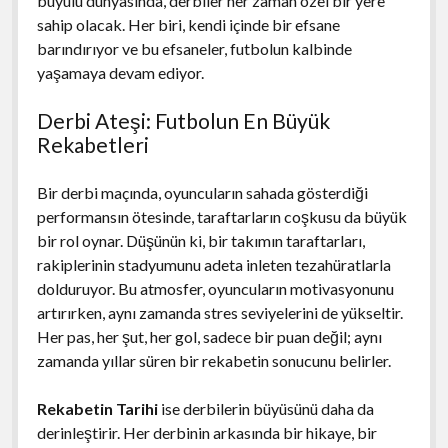
büyülü dünyasında, derbiler her zaman özel bir yere
sahip olacak. Her biri, kendi içinde bir efsane
barındırıyor ve bu efsaneler, futbolun kalbinde
yaşamaya devam ediyor.
Derbi Ateşi: Futbolun En Büyük
Rekabetleri
Bir derbi maçında, oyuncuların sahada gösterdiği
performansın ötesinde, taraftarların coşkusu da büyük
bir rol oynar. Düşünün ki, bir takımın taraftarları,
rakiplerinin stadyumunu adeta inleten tezahüratlarla
dolduruyor. Bu atmosfer, oyuncuların motivasyonunu
artırırken, aynı zamanda stres seviyelerini de yükseltir.
Her pas, her şut, her gol, sadece bir puan değil; aynı
zamanda yıllar süren bir rekabetin sonucunu belirler.
Rekabetin Tarihi
ise derbilerin büyüsünü daha da
derinleştirir. Her derbinin arkasında bir hikaye, bir