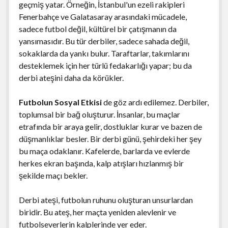
geçmiş yatar. Örneğin, İstanbul'un ezeli rakipleri
Fenerbahçe ve Galatasaray arasındaki mücadele,
sadece futbol değil, kültürel bir çatışmanın da
yansımasıdır. Bu tür derbiler, sadece sahada değil,
sokaklarda da yankı bulur. Taraftarlar, takımlarını
desteklemek için her türlü fedakarlığı yapar; bu da
derbi ateşini daha da körükler.
Futbolun Sosyal Etkisi
de göz ardı edilemez. Derbiler,
toplumsal bir bağ oluşturur. İnsanlar, bu maçlar
etrafında bir araya gelir, dostluklar kurar ve bazen de
düşmanlıklar besler. Bir derbi günü, şehirdeki her şey
bu maça odaklanır. Kafelerde, barlarda ve evlerde
herkes ekran başında, kalp atışları hızlanmış bir
şekilde maçı bekler.
Derbi ateşi, futbolun ruhunu oluşturan unsurlardan
biridir. Bu ateş, her maçta yeniden alevlenir ve
futbolseverlerin kalplerinde yer eder.