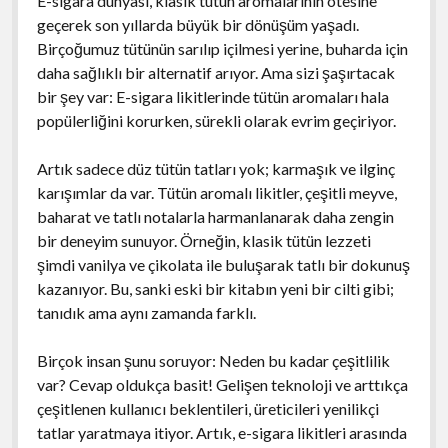
E-sigara dünyası, klasik tütün aromalarının ötesine
geçerek son yıllarda büyük bir dönüşüm yaşadı.
Birçoğumuz tütünün sarılıp içilmesi yerine, buharda için
daha sağlıklı bir alternatif arıyor. Ama sizi şaşırtacak
bir şey var: E-sigara likitlerinde tütün aromaları hala
popülerliğini korurken, sürekli olarak evrim geçiriyor.
Artık sadece düz tütün tatları yok; karmaşık ve ilginç
karışımlar da var. Tütün aromalı likitler, çeşitli meyve,
baharat ve tatlı notalarla harmanlanarak daha zengin
bir deneyim sunuyor. Örneğin, klasik tütün lezzeti
şimdi vanilya ve çikolata ile buluşarak tatlı bir dokunuş
kazanıyor. Bu, sanki eski bir kitabın yeni bir cilti gibi;
tanıdık ama aynı zamanda farklı.
Birçok insan şunu soruyor: Neden bu kadar çeşitlilik
var? Cevap oldukça basit! Gelişen teknoloji ve arttıkça
çeşitlenen kullanıcı beklentileri, üreticileri yenilikçi
tatlar yaratmaya itiyor. Artık, e-sigara likitleri arasında