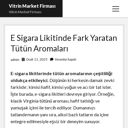
Vitrin Market Firması
menüy
Vitrin Market Firması
aç
En İyi Tumblr Takipçi Hilesi
E Sigara Likitinde Fark Yaratan
iPhone için Instagram Gizli Hesap Görme
Tütün Aromaları
Liste
Reels Beğeni Yükleme Hilesi
Ocak 11, 2025
Yorumlar kapalı
admin
Retweet Atma Hilesi Bedava
E-sigara likitlerinde tütün aromalarının çeşitliliği
Sayfa Listesi
oldukça etkileyici.
Düşünün ki herkesin damak zevki
farklıdır; kimisi hafif, kimisi yoğun ve acı bir tat ister.
İşte burada, e-sigara likitleri devreye giriyor. Örneğin,
klasik Virginia tütünü aroması, hafif tatlılığı ve
yumuşak içimi ile tercih ediliyor. Dumanınızı
tatlandırmanın yanı sıra, alkol bazlı tatların da içine
entegre edilmesiyle eşsiz bir deneyim sunuyor.