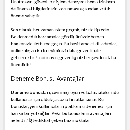
Unutmayın, güvenli bir işlem deneyimi, hem sizin hem
de finansal bilgilerinizin korunması açısından kritik
öneme sahiptir.
Son olarak, her zaman işlem geçmişinizi takip edin.
Beklenmedik harcamalar gördüğünüzde hemen
bankanızla iletişime geçin. Bu basit ama etkili adımlar,
online alışveriş deneyiminizi daha güvenli hale
getirecektir. Unutmayın, güvenliğiniz her şeyden daha
önemlidir!
Deneme Bonusu Avantajları
Deneme bonusları
, çevrimiçi oyun ve bahis sitelerinde
kullanıcılar için oldukça cazip fırsatlar sunar. Bu
bonuslar, yeni kullanıcıların platformu denemesi için
harika bir yol sağlar. Peki, bu bonusların avantajları
nelerdir? İşte dikkat çeken bazı noktalar: