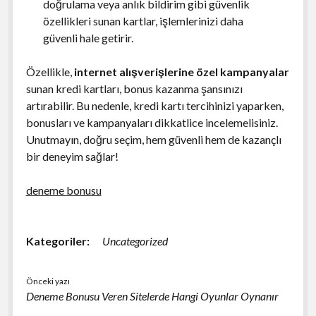
doğrulama veya anlık bildirim gibi güvenlik
özellikleri sunan kartlar, işlemlerinizi daha
güvenli hale getirir.
Özellikle,
internet alışverişlerine özel kampanyalar
sunan kredi kartları, bonus kazanma şansınızı
artırabilir. Bu nedenle, kredi kartı tercihinizi yaparken,
bonusları ve kampanyaları dikkatlice incelemelisiniz.
Unutmayın, doğru seçim, hem güvenli hem de kazançlı
bir deneyim sağlar!
deneme bonusu
Kategoriler:
Uncategorized
Önceki yazı
Deneme Bonusu Veren Sitelerde Hangi Oyunlar Oynanır