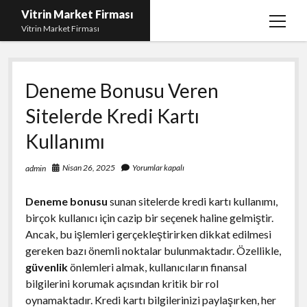
Vitrin Market Firması
menüy
Vitrin Market Firması
aç
En İyi Tumblr Takipçi Hilesi
Deneme Bonusu Veren
iPhone için Instagram Gizli Hesap Görme
Sitelerde Kredi Kartı
Liste
Kullanımı
Reels Beğeni Yükleme Hilesi
Retweet Atma Hilesi Bedava
Nisan 26, 2025
Yorumlar kapalı
admin
Sayfa Listesi
Deneme bonusu
sunan sitelerde kredi kartı kullanımı,
birçok kullanıcı için cazip bir seçenek haline gelmiştir.
Ancak, bu işlemleri gerçekleştirirken dikkat edilmesi
gereken bazı önemli noktalar bulunmaktadır. Özellikle,
güvenlik
önlemleri almak, kullanıcıların finansal
bilgilerini korumak açısından kritik bir rol
oynamaktadır. Kredi kartı bilgilerinizi paylaşırken, her