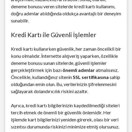
deneme bonusu veren sitelerde kredi kartı kullanımı,
doğru adımlar atıldığında oldukça avantajlı bir deneyim
sunabilir.
Kredi Kartı ile Güvenli İşlemler
Kredi kartı kullanırken güvenlik, her zaman öncelikli bir
konu olmalıdır. İnternette alışveriş yaparken, özellikle
deneme bonusu sunan sitelerde, güvenli işlemler
gerçekleştirmek için bazı
önemli adımlar
atmalısınız.
Öncelikle, kullandığınız sitenin
SSL sertifikasına
sahip
olduğundan emin olun. Bu, verilerinizin şifrelenmesini
sağlayarak dolandırıcılık riskini azaltır.
Ayrıca, kredi kartı bilgilerinizin kaydedilmediği siteleri
tercih etmek de önemli bir güvenlik önlemidir. Her
işlemde kart bilgilerinizi yeniden girerek, olası bir veri
sızıntısı durumunda riskinizi minimize etmiş olursunuz.