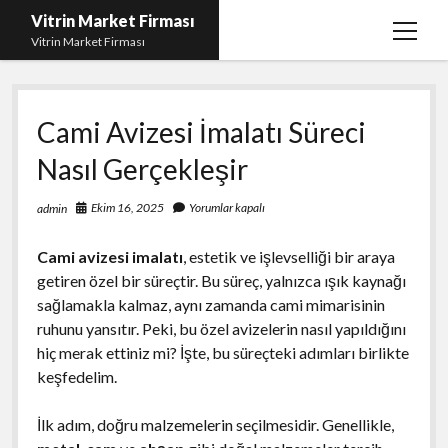
Vitrin Market Firması
menüy
Vitrin Market Firması
aç
En İyi Tumblr Takipçi Hilesi
Cami Avizesi İmalatı Süreci
iPhone için Instagram Gizli Hesap Görme
Nasıl Gerçekleşir
Liste
Reels Beğeni Yükleme Hilesi
Ekim 16, 2025
Yorumlar kapalı
admin
Retweet Atma Hilesi Bedava
Cami avizesi imalatı
, estetik ve işlevselliği bir araya
Sayfa Listesi
getiren özel bir süreçtir. Bu süreç, yalnızca ışık kaynağı
sağlamakla kalmaz, aynı zamanda cami mimarisinin
ruhunu yansıtır. Peki, bu özel avizelerin nasıl yapıldığını
hiç merak ettiniz mi? İşte, bu süreçteki adımları birlikte
keşfedelim.
İlk adım, doğru malzemelerin seçilmesidir. Genellikle,