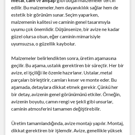
metal
,
cam
ve
ahşap
gibi doğal malzemeler tercih
edilir. Bu malzemeler, hem dayanıklılık sağlar hem de
estetik bir görünüm sunar. Seçim yaparken,
malzemenin kalitesi ve caminin genel tasarımıyla
uyumu çok önemlidir. Düşünsenize, bir avize ne kadar
güzel olursa olsun, eğer caminin mimarisiyle
uyumsuzsa, o güzellik kaybolur.
Malzemeler belirlendikten sonra, üretim aşamasına
geçilir. Bu aşama, ustalık gerektiren bir süreçtir. Her bir
avize, el işçiliği ile özenle hazırlanır. Ustalar, metal
parçaları birleştirir, camları keser ve monte eder. Bu
aşamada, detaylara dikkat etmek gerekir. Çünkü her
bir detay, avizenin genel görünümünü etkiler. Örneğin,
avizenin boyutu, camın rengi ve şekli gibi unsurlar,
caminin atmosferini tamamen değiştirebilir.
Üretim tamamlandığında, avize montajı yapılır. Montaj,
dikkat gerektiren bir işlemdir. Avize, genellikle yüksek