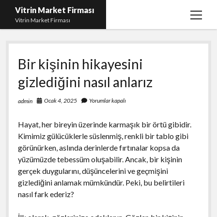
Vitrin Market Firması
menüy
Vitrin Market Firması
aç
En İyi Tumblr Takipçi Hilesi
Bir kişinin hikayesini
iPhone için Instagram Gizli Hesap Görme
gizlediğini nasıl anlarız
Liste
Reels Beğeni Yükleme Hilesi
Ocak 4, 2025
Yorumlar kapalı
admin
Retweet Atma Hilesi Bedava
Hayat, her bireyin üzerinde karmaşık bir örtü gibidir.
Sayfa Listesi
Kimimiz gülücüklerle süslenmiş, renkli bir tablo gibi
görünürken, aslında derinlerde fırtınalar kopsa da
yüzümüzde tebessüm oluşabilir. Ancak, bir kişinin
gerçek duygularını, düşüncelerini ve geçmişini
gizlediğini anlamak mümkündür. Peki, bu belirtileri
nasıl fark ederiz?