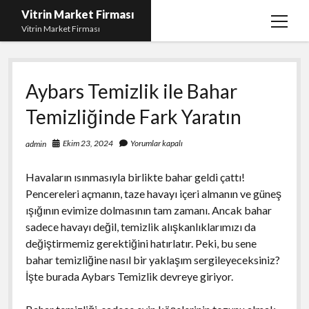
Vitrin Market Firması
menüy
Vitrin Market Firması
aç
En İyi Tumblr Takipçi Hilesi
Aybars Temizlik ile Bahar
iPhone için Instagram Gizli Hesap Görme
Temizliğinde Fark Yaratın
Liste
Reels Beğeni Yükleme Hilesi
Ekim 23, 2024
Yorumlar kapalı
admin
Retweet Atma Hilesi Bedava
Havaların ısınmasıyla birlikte bahar geldi çattı!
Sayfa Listesi
Pencereleri açmanın, taze havayı içeri almanın ve güneş
ışığının evimize dolmasının tam zamanı. Ancak bahar
sadece havayı değil, temizlik alışkanlıklarımızı da
değiştirmemiz gerektiğini hatırlatır. Peki, bu sene
bahar temizliğine nasıl bir yaklaşım sergileyeceksiniz?
İşte burada Aybars Temizlik devreye giriyor.