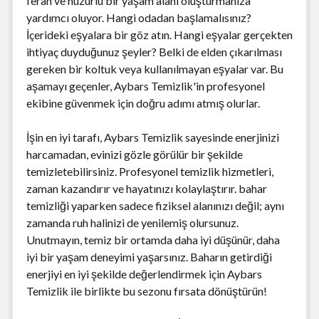
ferah ve huzurlu bir yaşam alanı oluşturmanıza
yardımcı oluyor. Hangi odadan başlamalısınız?
İçerideki eşyalara bir göz atın. Hangi eşyalar gerçekten
ihtiyaç duyduğunuz şeyler? Belki de elden çıkarılması
gereken bir koltuk veya kullanılmayan eşyalar var. Bu
aşamayı geçenler, Aybars Temizlik'in profesyonel
ekibine güvenmek için doğru adımı atmış olurlar.
İşin en iyi tarafı, Aybars Temizlik sayesinde enerjinizi
harcamadan, evinizi gözle görülür bir şekilde
temizletebilirsiniz. Profesyonel temizlik hizmetleri,
zaman kazandırır ve hayatınızı kolaylaştırır. bahar
temizliği yaparken sadece fiziksel alanınızı değil; aynı
zamanda ruh halinizi de yenilemiş olursunuz.
Unutmayın, temiz bir ortamda daha iyi düşünür, daha
iyi bir yaşam deneyimi yaşarsınız. Baharın getirdiği
enerjiyi en iyi şekilde değerlendirmek için Aybars
Temizlik ile birlikte bu sezonu fırsata dönüştürün!