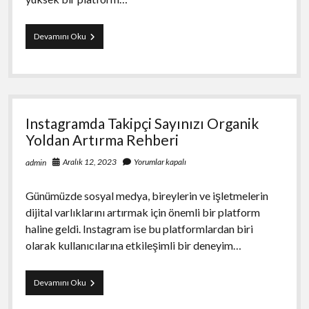
Sosyal
Devamını Oku
Medya
Fenomeni
Olmak
İçin
İnstagram
Takipçi
Instagramda Takipçi Sayınızı Organik
Satın
Alma
Yoldan Artırma Rehberi
Yöntemleri
ve
Aralık 12, 2023
Yorumlar kapalı
admin
Taktikleri
Günümüzde sosyal medya, bireylerin ve işletmelerin
dijital varlıklarını artırmak için önemli bir platform
haline geldi. Instagram ise bu platformlardan biri
olarak kullanıcılarına etkileşimli bir deneyim…
Instagramda
Devamını Oku
Takipçi
Sayınızı