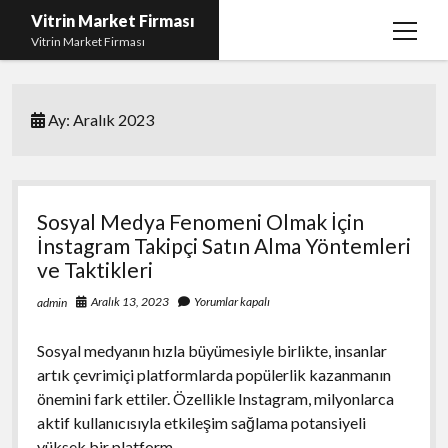
Vitrin Market Firması
menüy
Vitrin Market Firması
aç
En İyi Tumblr Takipçi Hilesi
Ay:
Aralık 2023
iPhone için Instagram Gizli Hesap Görme
Liste
Reels Beğeni Yükleme Hilesi
Sosyal Medya Fenomeni Olmak İçin
Retweet Atma Hilesi Bedava
İnstagram Takipçi Satın Alma Yöntemleri
ve Taktikleri
Sayfa Listesi
Aralık 13, 2023
Yorumlar kapalı
admin
Sosyal medyanın hızla büyümesiyle birlikte, insanlar
artık çevrimiçi platformlarda popülerlik kazanmanın
önemini fark ettiler. Özellikle Instagram, milyonlarca
aktif kullanıcısıyla etkileşim sağlama potansiyeli
yüksek bir platform…