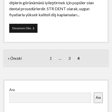
dişlerin görünümünü iyileştirmek için popüler olan
dental prosedürlerdir. STR DENT olarak, uygun
fiyatlarla yüksek kaliteli diş kaplamaları…
Diş
Devamını Oku
Kaplama
Fiyatı
–
STR
DENT
Yazı
Önceki
1
…
3
4
sayfalaması
Yan
Ara
Menü
Ara