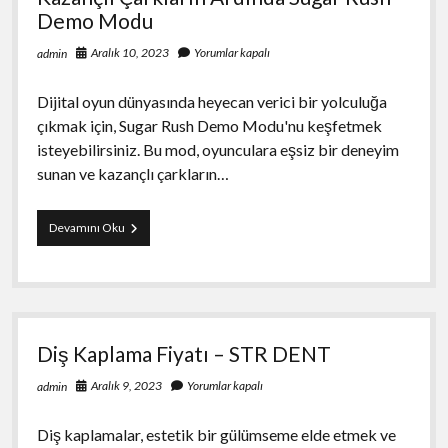
Demo Modu
Aralık 10, 2023
Yorumlar kapalı
admin
Dijital oyun dünyasında heyecan verici bir yolculuğa
çıkmak için, Sugar Rush Demo Modu'nu keşfetmek
isteyebilirsiniz. Bu mod, oyunculara eşsiz bir deneyim
sunan ve kazançlı çarkların…
Kazançlı
Devamını Oku
Çarkların
Ardında
Sugar
Rush
Demo
Modu
Diş Kaplama Fiyatı – STR DENT
Aralık 9, 2023
Yorumlar kapalı
admin
Diş kaplamalar, estetik bir gülümseme elde etmek ve