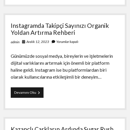
Organik
Yoldan
Artırma
Rehberi
Instagramda Takipçi Sayınızı Organik
Yoldan Artırma Rehberi
Aralık 12, 2023
Yorumlar kapalı
admin
Günümüzde sosyal medya, bireylerin ve işletmelerin
dijital varlıklarını artırmak için önemli bir platform
haline geldi. Instagram ise bu platformlardan biri
olarak kullanıcılarına etkileşimli bir deneyim…
Instagramda
Devamını Oku
Takipçi
Sayınızı
Organik
Yoldan
Artırma
Rehberi
Kazançlı Çarkların Ardında Sugar Rush