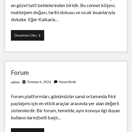
en güzel tatil beldelerinden biridir. Bu cennet köşesi,
muhteşem doğası, tarihi dokusu ve sıcak insanlarıyla
doludur. Eğer Kalkan’a…
Kalkan
Devamını Oku
Gezi
Rehberi
Tatil
Onerileri
Forum
Temmuz 6, 2026
Yorum Bırak
admin
Forum platformları, günümüzün sanal ortamında fikir
paylaşımı için en etkili araçlar arasında yer alan değerli
sistemlerdir. Bir forum, temelde, aynı konuya ilgi duyan
kullanıcıların|belli başlı…