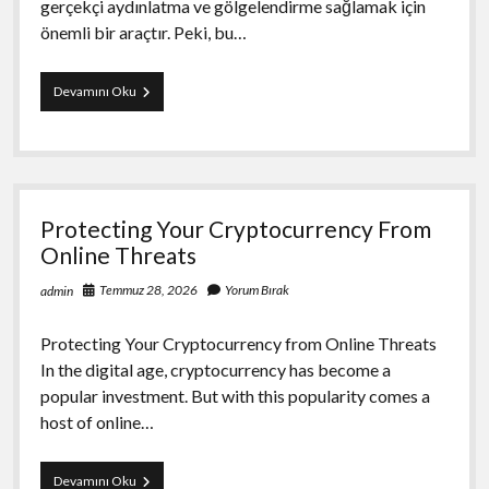
gerçekçi aydınlatma ve gölgelendirme sağlamak için
önemli bir araçtır. Peki, bu…
Mimari
Devamını Oku
Render
İcin
Hdri
Nedir
Protecting Your Cryptocurrency From
Online Threats
Temmuz 28, 2026
Yorum Bırak
admin
Protecting Your Cryptocurrency from Online Threats
In the digital age, cryptocurrency has become a
popular investment. But with this popularity comes a
host of online…
Protecting
Devamını Oku