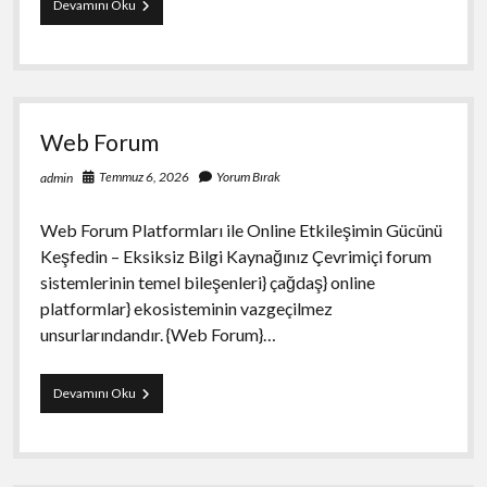
Forum
Devamını Oku
Web Forum
Temmuz 6, 2026
Yorum Bırak
admin
Web Forum Platformları ile Online Etkileşimin Gücünü
Keşfedin – Eksiksiz Bilgi Kaynağınız Çevrimiçi forum
sistemlerinin temel bileşenleri} çağdaş} online
platformlar} ekosisteminin vazgeçilmez
unsurlarındandır. {Web Forum}…
Web
Devamını Oku
Forum