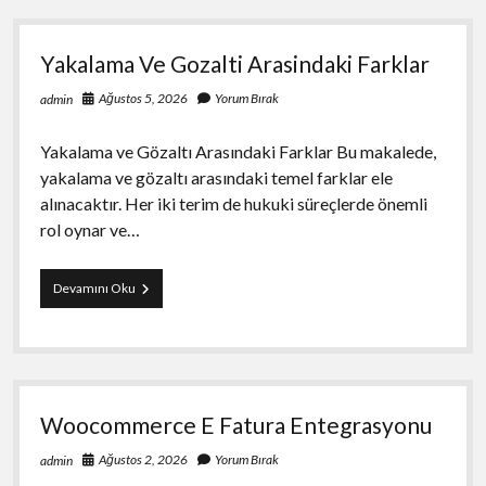
Gereken
10
Onemli
Yakalama Ve Gozalti Arasindaki Farklar
Nokta
Ağustos 5, 2026
Yorum Bırak
admin
Yakalama ve Gözaltı Arasındaki Farklar Bu makalede,
yakalama ve gözaltı arasındaki temel farklar ele
alınacaktır. Her iki terim de hukuki süreçlerde önemli
rol oynar ve…
Yakalama
Devamını Oku
Ve
Gozalti
Arasindaki
Farklar
Woocommerce E Fatura Entegrasyonu
Ağustos 2, 2026
Yorum Bırak
admin