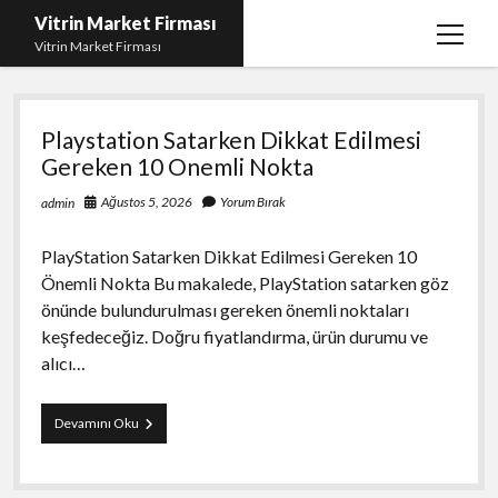
Vitrin Market Firması
menüy
Vitrin Market Firması
aç
Vitrin
En İyi Tumblr Takipçi Hilesi
Playstation Satarken Dikkat Edilmesi
Market
iPhone için Instagram Gizli Hesap Görme
Gereken 10 Onemli Nokta
Firması
Liste
Ağustos 5, 2026
Yorum Bırak
admin
Reels Beğeni Yükleme Hilesi
PlayStation Satarken Dikkat Edilmesi Gereken 10
Retweet Atma Hilesi Bedava
Önemli Nokta Bu makalede, PlayStation satarken göz
Sayfa Listesi
önünde bulundurulması gereken önemli noktaları
keşfedeceğiz. Doğru fiyatlandırma, ürün durumu ve
alıcı…
Playstation
Devamını Oku
Satarken
Dikkat
Edilmesi