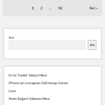
Yazı
1
2
…
58
İleri
sayfalaması
Yan
Ara
Menü
Ara
En İyi Tumblr Takipçi Hilesi
iPhone için Instagram Gizli Hesap Görme
Liste
Reels Beğeni Yükleme Hilesi