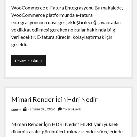
WooCommerce e-Fatura Entegrasyonu Bu makalede,
WooCommerce platformunda e-fatura
entegrasyonunun nasıl gerçekleştirileceği, avantajları
ve dikkat edilmesi gereken noktalar hakkında bilgi
verilecektir. E-fatura sürecini kolaylaştırmak için
gerekli…
Woocommerce
Devamını Oku
E
Fatura
Entegrasyonu
Mimari Render İcin Hdri Nedir
Temmuz 28, 2026
Yorum Bırak
admin
Mimari Render İçin HDRI Nedir? HDRI, yani yüksek
dinamik aralık görüntüleri, mimari render süreçlerinde