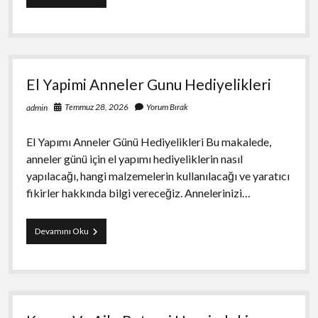
Your
Cryptocurrency
From
Online
Threats
El Yapimi Anneler Gunu Hediyelikleri
Temmuz 28, 2026
Yorum Bırak
admin
El Yapımı Anneler Günü Hediyelikleri Bu makalede,
anneler günü için el yapımı hediyeliklerin nasıl
yapılacağı, hangi malzemelerin kullanılacağı ve yaratıcı
fikirler hakkında bilgi vereceğiz. Annelerinizi…
El
Devamını Oku
Yapimi
Anneler
Gunu
Hediyelikleri